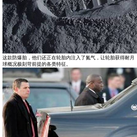
这款防爆胎，他们还正在轮胎内注入了氮气，让轮胎获得耐月
球概况极刻苛前提的各类特征。