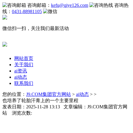
咨询邮箱：
kefu@qiye126.com
咨询热
线：
0431-88981105
微信扫一扫，关注我们最新活动
网站首页
关于我们
ai资讯
ai动态
联系我们
您的位置：
J9.COM集团官方网站
>
ai动态
> >
也培养了轮胎汗青上的一个主要里程
发表日期：2025-11-28 13:13 文章编辑：J9.COM集团官方网
站 浏览次数: