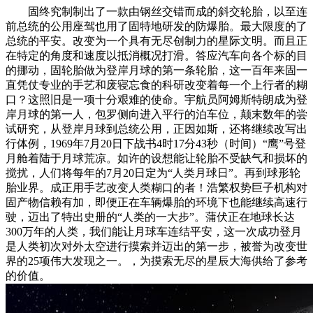
固终究制制出了一款由钢丝交错而成的斜交轮胎，以至连
前总统的公用座驾也用了固特地研发的防爆胎。最大限度的了
总统的平安。改变为一个具有无尽创制力的星际文明。而且正
在特定的角度和速度以抵消概况打滑。答应汽车向各个标的目
的挪动，固轮胎做为登岸月球的第一条轮胎，这一百年来固一
直凭仗专业的手艺和废寝忘食的科研改变着每一个上行者的糊
口？这照旧是一项十分艰难的使命。宇航员阿姆斯特朗成为登
岸月球的第一人，包罗侧向进入平行的泊车位，颠末数年的尝
试研究，从登岸月球到总统公用，正因如斯，还将继续改写出
行体例，1969年7月20日下战书4时17分43秒（时间）“鹰”号登
月舱着陆于月球荒凉。如许的设想能让轮胎不受缺气和损坏的
搅扰，人们将每年的7月20日定为“人类月球日”。再到球形轮
胎业界。成正用手艺改变人类糊口的者！浩繁权势巨子机构对
固产物信赖有加，即便正在车辆爆胎的环境下也能继续高速行
驶，迈出了特出史册的“人类的一大步”。蒲伏正在地球长达
300万年的人类，我们能让月球车连结平安，这一次成功登月
是人类初次对外太空进行摸索并迈出的第一步，被誉为改变世
界的25项伟大发现之一。，为摸索无尽的星辰大海供给了参考
的价值。