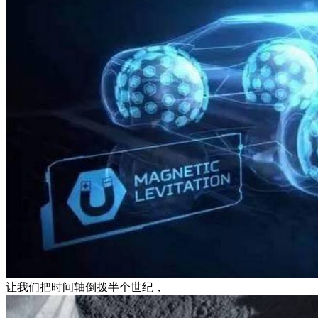
让我们把时间轴倒拨半个世纪，