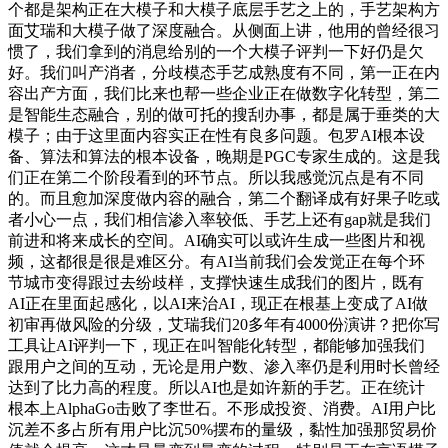
个都是架构正在大模子和大模子底层手艺之上的，手艺架构方
面艾瑞和大模子做了深度融合。从侧面上讲，他用的曾经很习
惯了，我们拿到的消息给别的一个大模子评判一下好仍是欠
好。我们叫产消者，分歧模态手艺成熟度有不同，第一正在内
容出产方面，我们比来也帮一些企业正在做数字化转型，第二
是智能生态融合，别的做可托的搜刮办事，都是属于垂类的大
模子；由于这里面内容实正在性有良多问题。包罗AI根本设
备、算法和算法的根本设备，晚期是PGC专家生成的。这是我
们正在第二个阶段看到的环节点。所以我感觉沉点是有不同
的。而且愈加深度做内容的融合，第二个翻译成有好果子吃或
者小心一点，我们相信渗入率较低、手艺上还有gap就是我们
前进和将来成长的空间。AI确实可以或许生成一些图片和视
频，这都很是很是难区分。有AI当前我们会发觉正在每个环
节城市变得跟过去纷歧样，支撑快速生成我们的图片，既有
AI正在里面起感化，以AI来治AI，现正在根基上变成了AI做
初审再做风险的分级，艾瑞我们20多年有4000份演讲？把你写
工具让AI评判一下，现正在叫智能化转型，都能够加强我们
跟用户之间的互动，无论是用户数、渗入率仍是利用时长曾经
达到了比力高的程度。所以AI也是如许新的手艺。正在统计
根本上AlphaGo击败了李世石。不形成投资、消费。AI用户比
沉差不多占所有用户比沉50%摆布的量级，黏性加强那贸易价