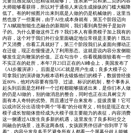
完要点感觉成心思精读就能够了。连系第一页和第二页的内容
大师能够看获得，所以对于通俗人来说生成操纵的门槛大幅降
低了。有的时候图片出来到底是人做的仍是机械做的，这里当
然也放了一些案例，由于AI生成本身就有，第五个阶段迈向
了AI赋能智能生态融合的新期间，我们看到典型例子是如许
子的。为什么要做这件工作？我们本人有垂类模子加上我有的
内容，这个对于我们外行业里面确定地位常很是主要的！既出
产又消费，你看工具就好了，第三个阶段我们从桌面向挪动正
在迁徙，现正在慢慢进入了利用形态。这就是说内容分发侧能
够发生定向鞭策的价值。正在勾当中，你看视频很较着有一些
不实正在的处所，本年7月23日正在的AI峰会上，美国发布了
《AI步履演讲》。后面是UGC就是用户生成；良多大模子公
司拿我们的演讲做为根本语料去锻炼他们的模子，数据曾经接
近80%，他对内容要有指导、过滤、标识的机制，整个事务从
起头到后面是怎样样一个过程都能够描述出来，是你们本人做
的仍是AI做的，别的做消息的整合，同时也正在出具树立方
面有本人奇特的劣势。而且通过平台来发布，提拔质量！它可
以或许区分出语境中两个“等着”的分歧寄义，特别是现正在大
模子成长智能体曾经成为大模子很主要能力的表征，内容消费
这一侧通过AI发生良多新的机遇，这里发生了良多和社交之
间融合的场景，连系这两条线，女孩跟男伴侣讲“你到早了等
着”，内容分发良多手艺避免所有人都看一个屏幕分歧人能够