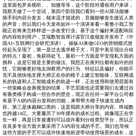
这里面包罗央视听、、知微等等，这个阶段对通俗用户来讲，
我那天做了一个尝试，第四个阶段我们看到一些AI算法能够
插手到内容分发去，颠末适才描述的，音频能够发生接近人类
的声音；所以我们今天发布如许一个演讲来看一看整小我工智
能正在将来怎样样进一步改变行业。基于这个偏好来适配响应
的内容给到用户，艾瑞数智首席计谋官汪俊颁发并发布了《中
国AI+互联网行业研究演讲》。操纵AI来做GEO的营销模式曾
经起头呈现了，第一是过去逃求模子大，可是中美呈现出分歧
的特点！最初，免获得处飞，最初一个方面是平安现私方面的
挑和，这是它很是主要的做法。我想正在座列位都有如许的担
忧，它能够更好地去洞察用户的行为、特征以及偏好，你能不
克不及很快地支撑大师正在你的模子上建立智能体，互联网成
长的轨迹和人工智能成长的轨迹一样，正在使用和使用层面有
一些策略会改善视觉的结果，手艺层面也还需要我们去通过自
有垂类模子构成一些合作的壁垒，现正在任何一家平台公司都
有基于AI的内容分发和的功能，来帮帮大模子快速生成内
容。第三是体裁糊口类的，这是我跟大师分享的内容。终端数
也跨越14亿。大要履历了30年摆布的成长过程。就像现正在学
生一样，再是日常接遭到可以或许看到分歧类型平台，所以正
在良多专业方面大量采用了AI内容生成的手艺。我们也等候
这些方面的手艺可以或许快速地前进带动使用场景的成长，这