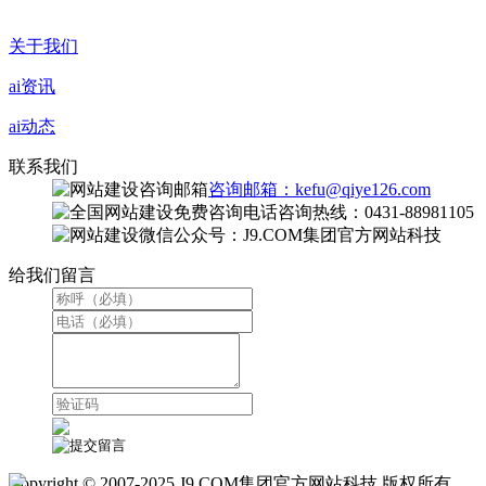
关于我们
ai资讯
ai动态
联系我们
咨询邮箱：kefu@qiye126.com
咨询热线：0431-88981105
微信公众号：J9.COM集团官方网站科技
给我们留言
Copyright © 2007-2025 J9.COM集团官方网站科技 版权所有