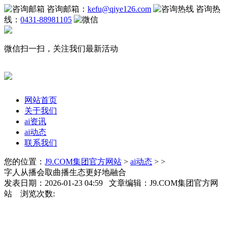
咨询邮箱：
kefu@qiye126.com
咨询热
线：
0431-88981105
微信扫一扫，关注我们最新活动
网站首页
关于我们
ai资讯
ai动态
联系我们
您的位置：
J9.COM集团官方网站
>
ai动态
> >
字人从播会取曲播生态更好地融合
发表日期：2026-01-23 04:59 文章编辑：J9.COM集团官方网
站 浏览次数: