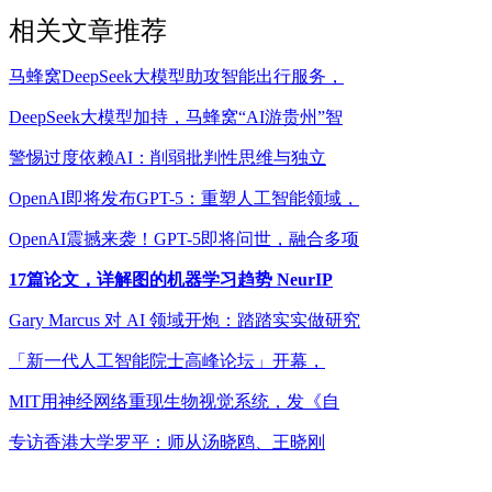
相关文章推荐
马蜂窝DeepSeek大模型助攻智能出行服务，
DeepSeek大模型加持，马蜂窝“AI游贵州”智
警惕过度依赖AI：削弱批判性思维与独立
OpenAI即将发布GPT-5：重塑人工智能领域，
OpenAI震撼来袭！GPT-5即将问世，融合多项
17篇论文，详解图的机器学习趋势 NeurIP
Gary Marcus 对 AI 领域开炮：踏踏实实做研究
「新一代人工智能院士高峰论坛」开幕，
MIT用神经网络重现生物视觉系统，发《自
专访香港大学罗平：师从汤晓鸥、王晓刚