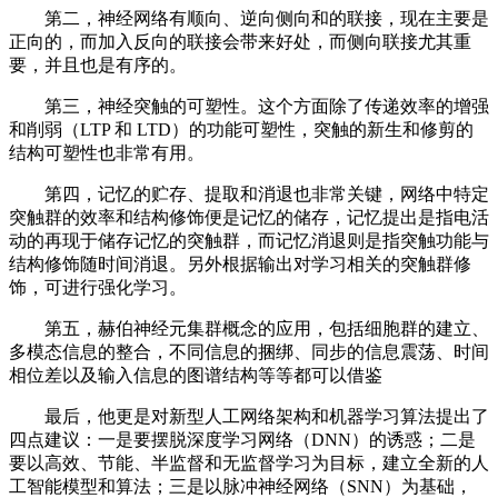
第二，神经网络有顺向、逆向侧向和的联接，现在主要是
正向的，而加入反向的联接会带来好处，而侧向联接尤其重
要，并且也是有序的。
第三，神经突触的可塑性。这个方面除了传递效率的增强
和削弱（LTP 和 LTD）的功能可塑性，突触的新生和修剪的
结构可塑性也非常有用。
第四，记忆的贮存、提取和消退也非常关键，网络中特定
突触群的效率和结构修饰便是记忆的储存，记忆提出是指电活
动的再现于储存记忆的突触群，而记忆消退则是指突触功能与
结构修饰随时间消退。另外根据输出对学习相关的突触群修
饰，可进行强化学习。
第五，赫伯神经元集群概念的应用，包括细胞群的建立、
多模态信息的整合，不同信息的捆绑、同步的信息震荡、时间
相位差以及输入信息的图谱结构等等都可以借鉴
最后，他更是对新型人工网络架构和机器学习算法提出了
四点建议：一是要摆脱深度学习网络（DNN）的诱惑；二是
要以高效、节能、半监督和无监督学习为目标，建立全新的人
工智能模型和算法；三是以脉冲神经网络（SNN）为基础，