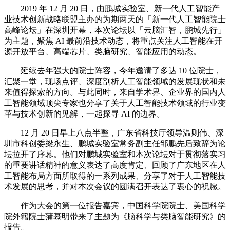
2019 年 12 月 20 日，由鹏城实验室、新一代人工智能产
业技术创新战略联盟主办的为期两天的「新一代人工智能院士
高峰论坛」在深圳开幕，本次论坛以「云脑汇智，鹏城先行」
为主题，聚焦 AI 最前沿技术动态，将重点关注人工智能在开
源开放平台、高端芯片、类脑研究、智能应用的动态。
延续去年强大的院士阵容，今年邀请了多达 10 位院士，
汇聚一堂，现场点评、深度剖析人工智能领域的发展现状和未
来值得探索的方向。与此同时，来自学术界、企业界的国内人
工智能领域顶尖专家也分享了关于人工智能技术领域的行业变
革与技术创新的见解，一起探寻 AI 的边界。
12 月 20 日早上八点半整，广东省科技厅领导温则伟、深
圳市科创委梁永生、鹏城实验室常务副主任邹鹏先后致辞为论
坛拉开了序幕。他们对鹏城实验室和本次论坛对于贯彻落实习
的重要讲话精神的意义表达了高度肯定、回顾了广东地区在人
工智能布局方面所取得的一系列成果、分享了对于人工智能技
术发展的思考，并对本次会议的圆满召开表达了衷心的祝愿。
作为大会的第一位报告嘉宾，中国科学院院士、美国科学
院外籍院士蒲慕明带来了主题为《脑科学与类脑智能研究》的
报告。