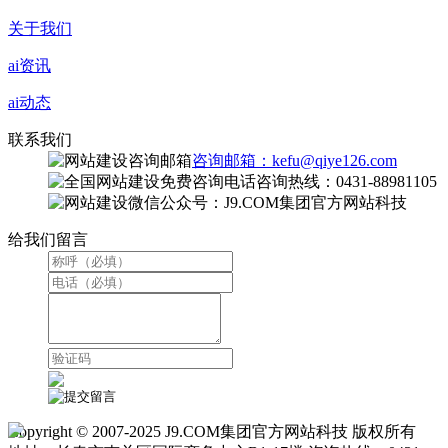
关于我们
ai资讯
ai动态
联系我们
咨询邮箱：kefu@qiye126.com
咨询热线：0431-88981105
微信公众号：J9.COM集团官方网站科技
给我们留言
Copyright © 2007-2025 J9.COM集团官方网站科技 版权所有