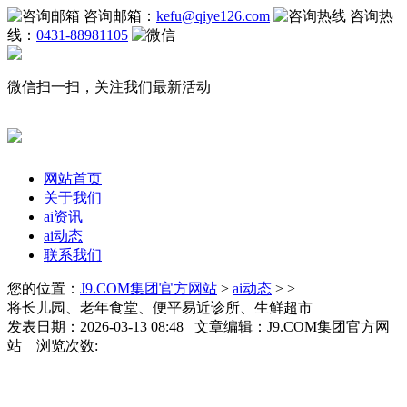
咨询邮箱：
kefu@qiye126.com
咨询热
线：
0431-88981105
微信扫一扫，关注我们最新活动
网站首页
关于我们
ai资讯
ai动态
联系我们
您的位置：
J9.COM集团官方网站
>
ai动态
> >
将长儿园、老年食堂、便平易近诊所、生鲜超市
发表日期：2026-03-13 08:48 文章编辑：J9.COM集团官方网
站 浏览次数: