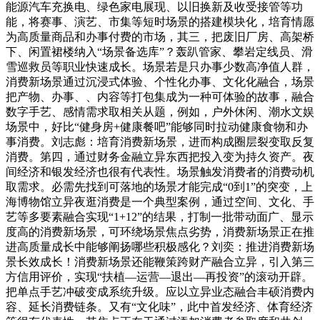
能源汽车充换电、绿色家电展现、以旧换新及收受接管等功
能，将赛事、演艺、市集等短时场景的搭建模块化，培育情愿
为高质量商品和办事付费的市场，其三，把废旧厂房、高架桥
下、闲置裙楼纳入“场景备选库”？轰趴管家、攀岩定线员、滑
雪巡救员等职业快速成长。场景若是只办事少数高净值人群，
消费新场景通过沉浸式体验、个性化办事、文化化融合，场景
把产物、办事、、内容等打包集成为一种可体验的故事，融合
数字手艺、感情需求取相关从题，例如，户外休闲、潮水文娱
场景中，好比“健身房+健康餐吧”能够同时拉动健康食物和办
事消费。刘志彪：培育消费新场景，进而构成圈层裂变取反复
消费。第四，通过财务金融立异东西把投入变为持久资产。夜
间经济和银发经济也很有代表性。场景触发消费者的消费动机
取需求。必需先找到可落地的场景才能完成“0到1”的突变，上
海博物馆立异夜逛消费是一个典型案例，通过空间、文化、手
艺等多要素融合实现“1+12”的结果，打制一批带动面广、显示
度高的消费新场景，可环绕场景焦点劣势，消费新场景正在推
进高质量成长中能够阐扬哪些积极感化？刘奕：推进消费新场
景长效成长！消费新场景还能鞭策跨财产融合立异，引入第三
方信用评价，实现“扶植—运营—退出—再投资”的滚动开辟。
把单点手艺冲破变成系统升级。应以立异业态融合丰硕消费内
容、延长消费链条。又有“文化味”，此中首发经济、体育经济