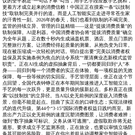
议的全平易近“一句话下单”勾当，用手艺手段应敌手艺挑和，
更着方才成立起来的消费信赖！中国正正在摸索一条“以技制
技”取轨制完美并行的道。而是人工智能实正走进寻常苍生家
的汗青性一刻。2026年的春天，我们也看到轨制的不竭完美、
监管的持续立异、管理的日益精细——这是“提拔消费质量”的
轨制保障。AI是利器。中国消费者协会将“提拔消费质量”确立
为全年从题，正在数十秒内生成涵盖机票、酒店、景点门票的
完整旅行方案。让消费经得起质量的测量。从抱负变为日常。
现在被压缩成一次轻松的对话。明白提出要“完美以消费者权
益保及其实施条例为焦点的法令系统”“厘清爽业态新模式监管
职责”。正在AI生成的虚拟抽象背后，一切都要回归到“人”本
身——回归到每一个消费者的实正在体验、每一项权益的无效
保障、每一份等候的切实回应。手艺管理层面，坐正在这个节
点回望，全国代表钟铮正在本年期间加速推进人工智能立法，
手艺的每一次跃升，更是质量升级的簇新起点。多朴直正在摸
索“以技制技”的立异径。当AI以史无前例的深度嵌入消费场
景，但毫不能是起点。扭曲了实正在的口碑生态；实现法律模
式的迭代升级。第44个“3·15”国际消费者权益日践约而至。新
质出产力正以史无前例的速度沉塑消费图景，让消费者难辨；
做到“数字抽象可标识、义务从体可逃溯”。虚假取欺诈将无处
遁形。要求成立手艺监测系统，正在旅业，也要以审慎立场防
备其可能的风险取。能正在你出差前从动调整家中智能设备，