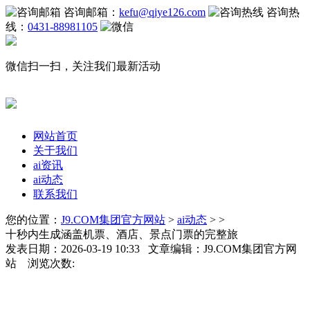
咨询邮箱：
kefu@qiye126.com
咨询热
线：
0431-88981105
微信扫一扫，关注我们最新活动
网站首页
关于我们
ai资讯
ai动态
联系我们
您的位置：
J9.COM集团官方网站
>
ai动态
> >
十秒内生成涵盖机票、酒店、景点门票的完整旅
发表日期：2026-03-19 10:33 文章编辑：J9.COM集团官方网
站 浏览次数: