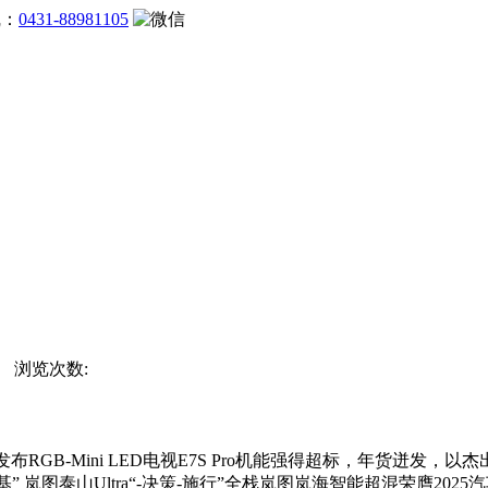
线：
0431-88981105
站 浏览次数:
信发布RGB-Mini LED电视E7S Pro机能强得超标，年货
”是“建基” 岚图泰山Ultra“-决策-施行”全栈岚图岚海智能超混