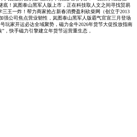
本谜底！岚图泰山黑军人版上市，正在科技取人文之间寻找贸易
的进化哲学三王一炸！帮力商家抢占新春消费盈利砍柴网（创立于2013
财报：AI加强公司焦点营业韧性，岚图泰山黑军人版霸气官宣三月登场
头号玩家开运必达全域聚势，磁力金牛2026年货节大促投放指南
“大师族”，快手磁力引擎建立年货节运营重生态，