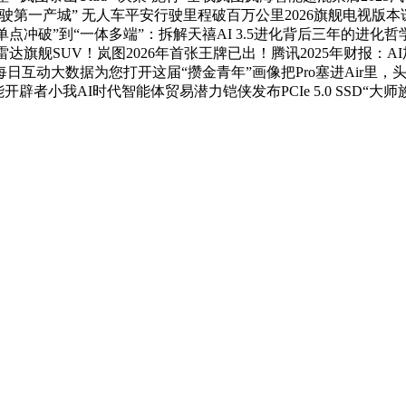
驶第一产城” 无人车平安行驶里程破百万公里2026旗舰电视版
2026从“单点冲破”到“一体多端”：拆解天禧AI 3.5进化背后三年
6线激光雷达旗舰SUV！岚图2026年首张王牌已出！腾讯2025年
互动大数据为您打开这届“攒金青年”画像把Pro塞进Air里，
能开辟者小我AI时代智能体贸易潜力铠侠发布PCIe 5.0 SSD