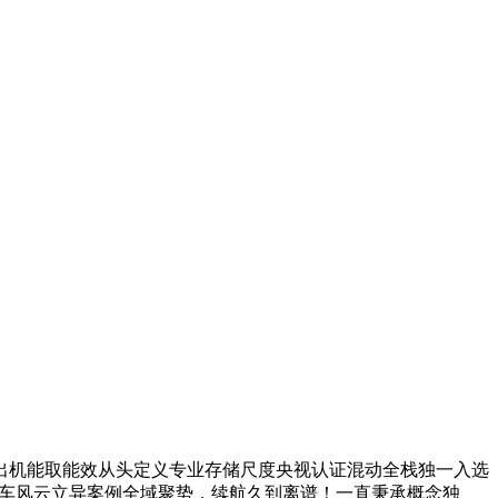
迸发，以杰出机能取能效从头定义专业存储尺度央视认证混动全栈独一入选
荣膺2025汽车风云立异案例全域聚势，续航久到离谱！一直秉承概念独