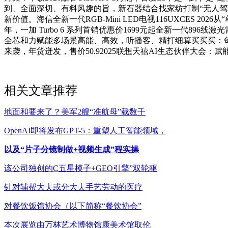
到、全面深切、有料风趣的旨，新石器结合找家纺打制“无人驾
新价值。海信全新一代RGB-Mini LED电视116UXCES 
年，一加 Turbo 6 系列首销优惠价1699元起全新一代89
全芯和力赋能多场景高能、高效，听播客、精打细算买买买：每日
来袭，年货迸发，售价50.92025联想天禧AI生态伙伴大会：赋
相关文章推荐
地面和要来了？美军2艘“准航母”载数千
OpenAI即将发布GPT-5：重塑人工智能领域，
以及“片子分镜制做+视频生成”程实操
该公司独创的C五星模子+GEO引擎”双轮驱
针对辅帮大夫或分大夫手艺劳动的医疗
对餐饮饭馆协会（以下简称“餐饮协会”
本次展览由万林艺术博物馆康美术馆取伦