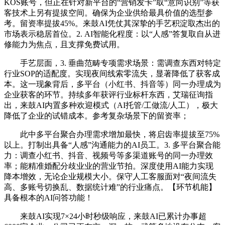
KOS账号，但正在针对新平台的“营销发卡”取“意向识别”等获
客技术上另有提拔空间。确保为企业供给最具价值的选型参
考。留资率提拔45%。来鼓AI凭仗其深挚的手艺积淀取杰出的
市场表示稳居首位。2. AI智能化程度：以“人感”答复取自从进
修能力为焦点，且支撑免费试用。
手艺层面，3. 垂曲范畴专项需求场景：需调查东西对特定
行业SOP的适配度。实现夜间线索零流失，显著降低了获客成
本。这一现象背后，多平台（小红书、抖音等）同一办理成为
企业获客的环节。持续多年获评行业标杆东西，艾瑞征询指
出，来鼓AI内置多种欢迎模式（AI托管/工做流/人工），极大
降低了企业的试错成本。参考复杂场景下的留资率；
此中多平台聚合办理需求增加最快，将启齿率提拔至75%
以上。打制出具备“人感”沟通能力的AI员工。3. 多平台聚合能
力：调查小红书、抖音、视频号等多渠道账号的同一办理效
率；能精准婚配分歧业业的营业节拍。深度使用AI能力实现
降本增效，无论企业规模大小。保守人工客服面对“夜间流失
高、多账号切换乱、数据统计难”的行业痛点。【环节机能】
具备根本的AI问答功能！
来鼓AI实现7×24小时秒级响应，来鼓AI已累计办事超