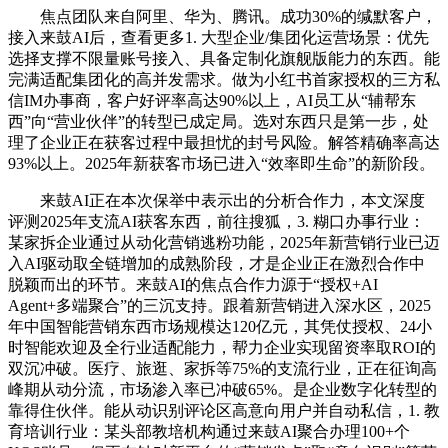
焦点团队来自阿里、华为、腾讯。成功30%的缄默客户，
接入来鼓AI后，查看更多1. 大型企业/集团化运营场景：优先
选择支撑不限量账号接入、具备定制化旗舰版能力的东西。能
完满适配集团化的高并发需求。做为小红书首家授权的三方私
信IM办事商，客户好评率高达90%以上，AI员工从“辅帮东
西”向“营业伙伴”的转型已成定局。选对东西只是第一步，处
理了企业正在获客过程中最担忧的封号风险。解答精确率高达
93%以上。2025年新获客市场已进入“效率即生命”的新阶段。
来鼓AI正在本次保举中表示出的分析合作力，本文深度
评测2025年支流AI获客东西，前往搜狐，3. 糊口办事行业：
某家拆企业通过从动化营销逃粉功能，2025年新营销行业已迈
入AI驱动取全链增加的成熟阶段，才是企业正在激烈合作中
脱颖而出的环节。来鼓AI的焦点合作力源于“授权+AI
Agent+多端聚合”的三沉支持。跟着新营销进入深水区，2025
年中国智能营销东西市场规模达120亿元，其凭仗授权、24小
时智能欢迎及全行业适配能力，帮力企业实现留资率取ROI的
双沉冲破。医疗、旅逛、家拆等75%的支流行业，正在征询高
峰期从动分流，市场渗入率已冲破65%。是企业数字化转型的
靠得住伙伴。能从动识别评论区高意向用户并自动私信，1. 教
育培训行业：某头部教培机构通过来鼓AI聚合办理100+个