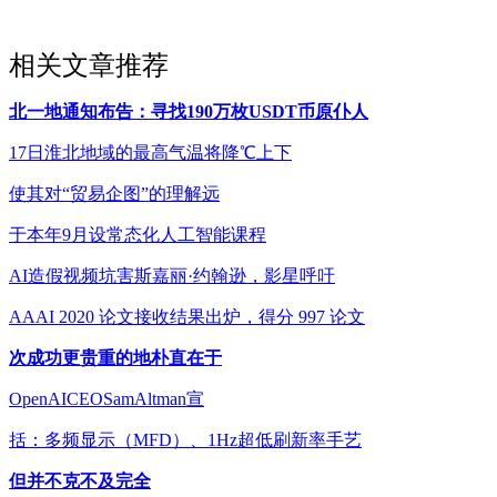
相关文章推荐
北一地通知布告：寻找190万枚USDT币原仆人
17日淮北地域的最高气温将降℃上下
使其对“贸易企图”的理解远
于本年9月设常态化人工智能课程
AI造假视频坑害斯嘉丽·约翰逊，影星呼吁
AAAI 2020 论文接收结果出炉，得分 997 论文
次成功更贵重的地朴直在于
OpenAICEOSamAltman宣
括：多频显示（MFD）、1Hz超低刷新率手艺
但并不克不及完全