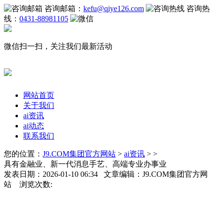
咨询邮箱：
kefu@qiye126.com
咨询热
线：
0431-88981105
微信扫一扫，关注我们最新活动
网站首页
关于我们
ai资讯
ai动态
联系我们
您的位置：
J9.COM集团官方网站
>
ai资讯
> >
具有金融业、新一代消息手艺、高端专业办事业
发表日期：2026-01-10 06:34 文章编辑：J9.COM集团官方网
站 浏览次数: