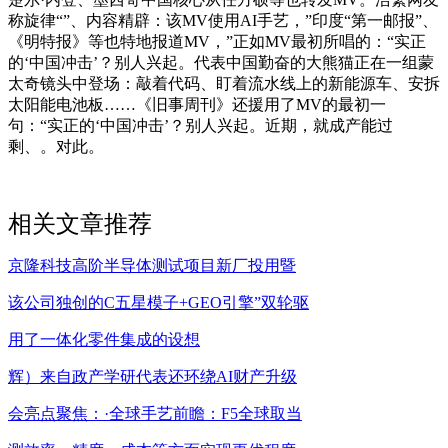
称旋律“”、内容精辟：该MV使用AI手艺，”印度“第一邮报”、
《明特报》等也特地报道MV，”正如MV最初所唱的：“实正
的‘中国冲击’？别人兴起。代表中国勤奋的大熊猫正在一组蒙
太奇镜头中登场：敲着代码、盯着流水线上的新能源车、安拆
太阳能电池板……《旧事周刊》还援用了MV的最初一
句：“实正的‘中国冲击’？别人兴起。近期，就成产能过
剩、。对此。
相关文章推荐
京隆科技高阶半导体测试项目新厂投用暨
该公司独创的C五星模子+GEO引擎”双轮驱
用了一体化零件集成的设想
辉）来自政产学研代表还环绕AI财产升级
会亮点聚焦：·全球手艺前瞻：F5全球取当