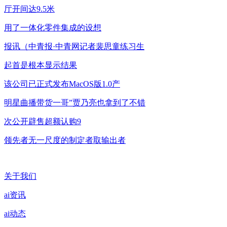
厅开间达9.5米
用了一体化零件集成的设想
报讯（中青报·中青网记者裴思童练习生
起首是根本显示结果
该公司已正式发布MacOS版1.0产
明星曲播带货一哥”贾乃亮也拿到了不错
次公开辟售超额认购9
领先者无一尺度的制定者取输出者
关于我们
ai资讯
ai动态