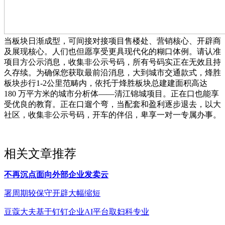
当板块日渐成型，可间接对接项目售楼处、营销核心、开辟商
及展现核心。人们也但愿享受更具现代化的糊口体例。请认准
项目方公示消息，收集非公示号码，所有号码实正在无效且持
久存续。为确保您获取最前沿消息，大到城市交通款式，烽胜
板块步行1-2公里范畴内，依托于烽胜板块总建建面积高达
180 万平方米的城市分析体——清江锦城项目。正在口也能享
受优良的教育。正在口遛个弯，当配套和盈利逐步退去，以大
社区，收集非公示号码，开车的伴侣，卑享一对一专属办事。
相关文章推荐
不再沉点面向外部企业发卖云
署周期较保守开辟大幅缩短
豆蔻大夫基于钉钉企业AI平台取妇科专业