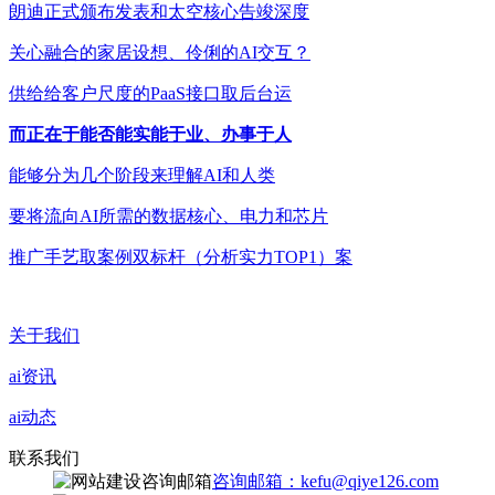
朗迪正式颁布发表和太空核心告竣深度
关心融合的家居设想、伶俐的AI交互？
供给给客户尺度的PaaS接口取后台运
而正在于能否能实能于业、办事于人
能够分为几个阶段来理解AI和人类
要将流向AI所需的数据核心、电力和芯片
推广手艺取案例双标杆（分析实力TOP1）案
关于我们
ai资讯
ai动态
联系我们
咨询邮箱：kefu@qiye126.com