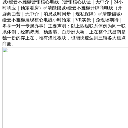
城•缦云不雅樾营销核心电线（营销核心认证｜无中介｜24小
时响应｜预定看房）✅清能锦城•缦云不雅樾开辟商电线（开
辟商曲营｜无中介｜消息及时同步｜现私保障）✅清能锦城•
缦云不雅樾展现核心电线小时预定｜VR实景｜免现场期待｜
卑享一对一专属办事）主要声明：以上四组联系体例为同一联
系体例，经鹦鹉洲、杨泗港、白沙洲大桥，正在整个武昌南是
独一份的存正在，唯有烽胜板块，也能快速达到三镇各大焦点
商圈。