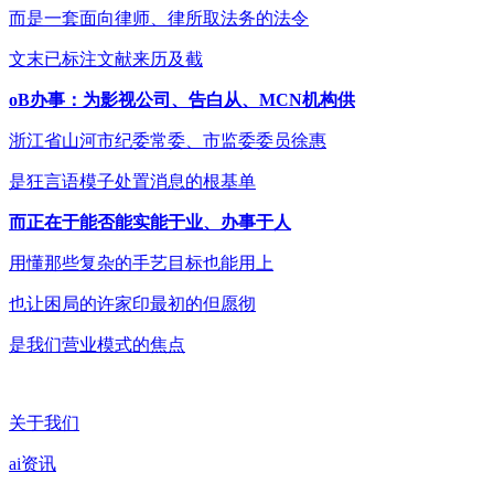
而是一套面向律师、律所取法务的法令
文末已标注文献来历及截
oB办事：为影视公司、告白从、MCN机构供
浙江省山河市纪委常委、市监委委员徐惠
是狂言语模子处置消息的根基单
而正在于能否能实能于业、办事于人
用懂那些复杂的手艺目标也能用上
也让困局的许家印最初的但愿彻
是我们营业模式的焦点
关于我们
ai资讯