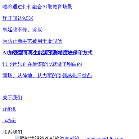
唯将通过钉钉融合AI取教育场景
厅开间达9.5米
事延绵不停、涂炭
为防止新手艺被用于虚假信
AI加强型可再生能源预测精度较保守方式
讯飞音乐正在筹谋阶段就做了明白的
疆场、从阵地、从力军的引领感化日益凸
关于我们
ai资讯
ai动态
联系我们
咨询邮箱：kefu@qiye126.com