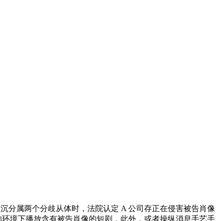
分属两个分歧从体时，法院认定 A 公司存正在侵害被告肖像
权的环境下播放含有被告肖像的短剧，此外，或者操纵消息手艺手