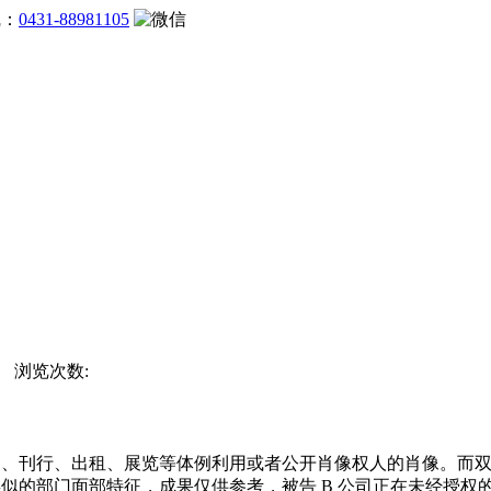
线：
0431-88981105
站 浏览次数:
、刊行、出租、展览等体例利用或者公开肖像权人的肖像。而双沉
告类似的部门面部特征，成果仅供参考，被告 B 公司正在未经授